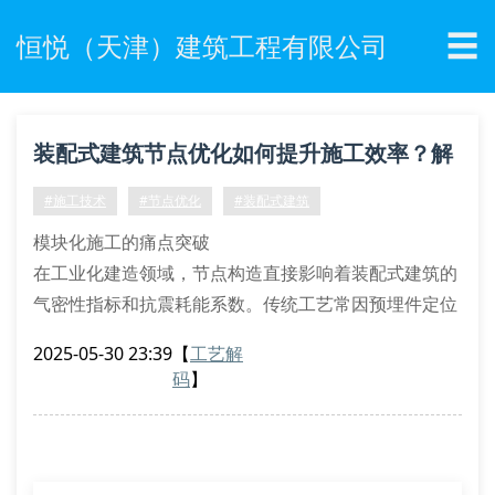
☰
恒悦（天津）建筑工程有限公司
装配式建筑节点优化如何提升施工效率？解
析恒悦工程核心技术
#施工技术
#节点优化
#装配式建筑
模块化施工的痛点突破
在工业化建造领域，节点构造直接影响着装配式建筑的
气密性指标和抗震耗能系数。传统工艺常因预埋件定位
偏差导致吊装匹配误差，恒悦工程通过bim逆向校核技
2025-05-30 23:39
【
工艺解
术实现毫米级坐标修正，将构件拼接合格率提升至
码
】
99.3%。
栓接式榫卯结构创新
采用变截面多向铰接装置配合预应力锚栓组，突破传统
刚性节点的应力集中问题。经拟动力加载试验验证，该