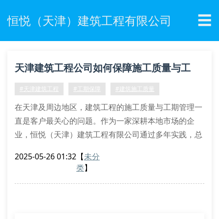
☰
恒悦（天津）建筑工程有限公司
天津建筑工程公司如何保障施工质量与工
期？
#天津建筑工程
#工期保障
#建筑施工质量
在天津及周边地区，建筑工程的施工质量与工期管理一
直是客户最关心的问题。作为一家深耕本地市场的企
业，恒悦（天津）建筑工程有限公司通过多年实践，总
结出一套高效且可复制的管理方案，确保每个项目既能
2025-05-26 01:32
【
未分
满足行业标准，又能精准把控交付时间。
类
】
一、施工前的精准规划
在项目启动初期，恒悦的工程团队会与客户进行多轮需
求沟通，明确施工范围、预算限制及时间节点。例如，
针对商业综合体建设，团队会提前分析地