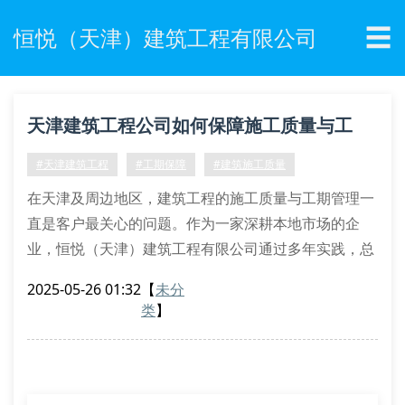
☰
恒悦（天津）建筑工程有限公司
天津建筑工程公司如何保障施工质量与工
期？
#天津建筑工程
#工期保障
#建筑施工质量
在天津及周边地区，建筑工程的施工质量与工期管理一
直是客户最关心的问题。作为一家深耕本地市场的企
业，恒悦（天津）建筑工程有限公司通过多年实践，总
结出一套高效且可复制的管理方案，确保每个项目既能
2025-05-26 01:32
【
未分
满足行业标准，又能精准把控交付时间。
类
】
一、施工前的精准规划
在项目启动初期，恒悦的工程团队会与客户进行多轮需
求沟通，明确施工范围、预算限制及时间节点。例如，
针对商业综合体建设，团队会提前分析地