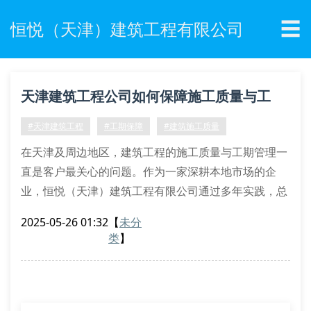
☰
恒悦（天津）建筑工程有限公司
天津建筑工程公司如何保障施工质量与工
期？
#天津建筑工程
#工期保障
#建筑施工质量
在天津及周边地区，建筑工程的施工质量与工期管理一
直是客户最关心的问题。作为一家深耕本地市场的企
业，恒悦（天津）建筑工程有限公司通过多年实践，总
结出一套高效且可复制的管理方案，确保每个项目既能
2025-05-26 01:32
【
未分
满足行业标准，又能精准把控交付时间。
类
】
一、施工前的精准规划
在项目启动初期，恒悦的工程团队会与客户进行多轮需
求沟通，明确施工范围、预算限制及时间节点。例如，
针对商业综合体建设，团队会提前分析地